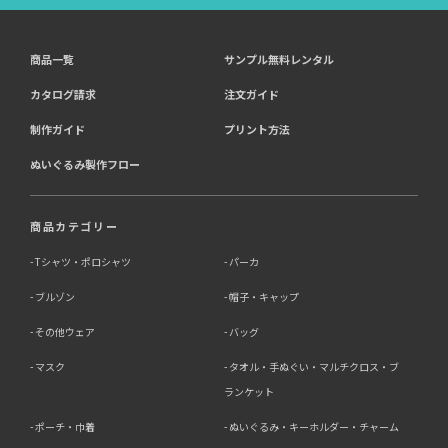
商品一覧
サンプル無料レンタル
4．個人情報を第三者に提供することが予定される場合の
事項
カタログ請求
注文ガイド
第三者に提供する目的：パーソナライズ広告配信および効
制作ガイド
プリント方法
果測定・最適化のため。
ぬいぐるみ製作フロー
提供する個人情報の項目：Cookie 等の識別子、広告 ID、
閲覧・行動履歴、IP、ブラウザ・端末情報、（同意時）メ
ールアドレス等のハッシュ値。
提供の手段又は方法：当社ウェブサイトのタグ・SDK・
商品カテゴリー
API 等による安全な電送、又は管理コンソールからの連
携。
Tシャツ・ポロシャツ
パーカ
ブルゾン
帽子・キャップ
提供先：広告配信事業者（例：Google LLC等）。
個人情報の取り扱いに関する契約：提供先と個人情報取扱
その他ウェア
バッグ
い契約（目的外利用禁止、再提供制限、安全管理措置等）
を締結しています。
マスク
タオル・手ぬぐい・マルチクロス・ブ
ランケット
お客様の個人情報は、以下掲げる場合以外に、事前にご本
人の同意無く第三者に提供することはありません。
ポーチ・巾着
ぬいぐるみ・キーホルダー・チャーム
・法令に基づく場合