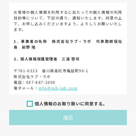
お客様の個人情報を利用するに当たっての個人情報の利用
目的等について、下記の通り、通知いたします。同意の上
で、お申し込みくださいますよう、よろしくお願いいたし
ます。
1．事業者の名称 株式会社ラブ・ラボ 代表取締役社
長 前野 隆
2．個人情報保護管理者 三浦 啓司
〒761-0323 香川県高松市亀田町90-1
株式会社ラブ・ラボ
電話：087-847-2000
電子メール：
info@rub-lab.com
3．個人情報（保有個人データを含む）の利用目的
個人情報のお取り扱いに同意する。
お客様の個人情報は、各種お問い合わせ対応のため、弊社
確認
において正当な事業遂行の範囲内で利用いたします。
なお，当社の個人情報（保有個人データを含む）の利用目
的は以下のようになります。