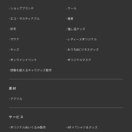
除、利用停止・消去または第三者提供の停止等のご請求を
ショップブランド
クール
受けた場合は速やかに対応いたします。これらの請求は、
次の窓口にて受け付けております。
エコ・サスティナブル
春夏
【個人情報保護に関するお問合せ先】
秋冬
推し活グッズ
〒761-0323 香川県高松市亀田町90-1
株式会社ラブ・ラボ
サウナ
レディースオリジナル
電話：087-847-2000
キッズ
おうち&ビジネスグッズ
電子メール：
info@rub-lab.com
オンラインイベント
オリジナルマスク
【認定個人情報保護団体の名称及び、苦情の解決の申出
先】 ※個人情報の取り扱いに関する苦情のみを受付けて
想像を超えるキャラグッズ製作
います 一般財団法人日本情報経済社会推進協会 認定個人
情報保護団体事務局 〒106-0032 東京都港区六本木一丁
目9番9号 六本木ファーストビル内 電話：03-5860-
素材
7565 / 0120-700-779
アクリル
7．個人情報の提供の任意性と提供されない場合に起こり
うる影響について
サービス
お客様がご自身の個人情報を弊社に提供されるか否かは、
お客様のご判断によりますが、もしご提供されない場合に
オリジナルぬいぐるみ製作
AR × Tシャツ & グッズ
は、適切なサービスが提供できない場合がありますので予