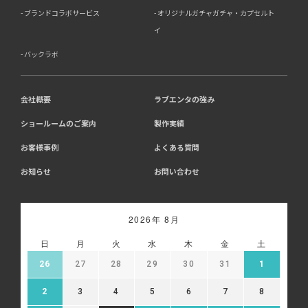
めご了承ください。
ブランドコラボサービス
オリジナルガチャガチャ・カプセルト
イ
8．Cookie（クッキー）等の利用について
バックラボ
当社のウェブサイトでは、お客様に適したサービスや情
報、広告等を提供する目的のため、Cookie（クッキー）
及びそれに類する技術を利用することがあります。
13-1 アクセス解析ツールについて、当社は、利用状況の
会社概要
ラブエンタの強み
分析のために、Google社が提供する「Google アナリテ
ショールームのご案内
製作実績
ィクス」を利用しています。Google アナリティクスは、
Cookieを利用して利用者の情報を収集しますが、個人を
お客様事例
よくある質問
特定する情報は取得していません。収集される情報は、
Google社のプライバシーポリシーに基づいて管理されま
お知らせ
お問い合わせ
す。
・Google アナリティクス利用規約:
https://marketingplatform.google.com/about/analytics/t
・Google プライバシーポリシー:
2026年 8月
https://policies.google.com/privacy
・Google アナリティクス オプトアウト アドオン:
日
月
火
水
木
金
土
https://tools.google.com/dlpage/gaoptout
26
27
28
29
30
31
1
13-2 広告配信について、当社はGoogle等の第三者広告
配信事業者を利用しており、当該第三者がCookie等によ
2
3
4
5
6
7
8
ってお客様のウェブサイトへの訪問・行動履歴情報を取
得、利用する場合があります。また、当社が保有する個人