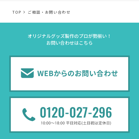
TOP
ご相談・お問い合わせ
事業内容
個人情報の利用目的
オリジナルグッズ製作のプロが勢揃い！
当社通信販売における
お問い合わせはこちら
事業活動における満足
受発注業務
受発注業務、会員管理
会員管理業務
業務上のご連絡および
お問い合わせ業務
弊社製品やサービスに関
（開示対象個人情報）
問い合わせへの対応の
法令により正当な理由
販促業務
お客様の作品紹介を通
（開示対象個人情報）
受託業務
契約した小売店より委託された
（間接取得）