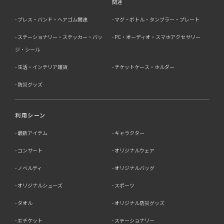
・人の生命、身体又は財産の保護にために必要がある場合
関連
であって、本人の同意を得る事が困難であるとき
ブレス・バンド・ヘアゴム関連
マグ・ボトル・タンブラー・プレート
・公衆衛生の向上又は児童の健全な育成の推進のために特
に必要がある場合であって、本人の同意を得る事が困難で
ステーショナリー・ステッカー・バッ
PC・オーディオ・スマホアクセサリー
あるとき
・国の機関若しくは地方公共団体又はその委託を受けた者
ジ・シール
が法令の定める事務を遂行することに対して協力する必要
生活・インテリア雑貨
チケットケース・ホルダー
がある場合であって、本人の同意を得ることによって当該
事務の遂行に支障を及ぼすおそれがあるとき
防災グッズ
5．個人情報の取扱業務の委託
利用シーン
当社は個人情報の取扱業務の全部または一部を外部に業務
委託する場合があります。
最新アイテム
キャラクター
その際、弊社は、個人情報を適切に保護できる管理体制を
敷き実行していることを条件として委託先を厳選したうえ
コンサート
オリジナルウェア
で、機密保持契約を委託先と締結し、お客様の個人情報を
厳密に管理させます。
ノベルティ
オリジナルバッグ
6．個人情報（保有個人データを含む）の利用目的通知、
オリジナルシューズ
スポーツ
開示・訂正等、利用停止等の請求
タオル
オリジナル防災グッズ
当社は、ご本人様からの求めに応じ、当社が保有するご本
エチケット
ステーショナリー
人の個人情報の利用目的の通知、開示、訂正・追加・削