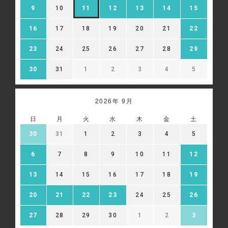
9
10
11
12
13
14
15
情報を、氏名や住所など直接特定の個人を識別できる情報
を除外し、ハッシュ化（※）等の加工を行ったうえで、当
該第三者に提供し、広告配信に利用することがあります。
16
17
18
19
20
21
22
当該第三者によって取得された情報は、当該第三者のプラ
イバシーポリシーに従って取り扱われます。お客様は、当
23
24
25
26
27
28
29
該第三者のウェブサイト内に設けられたオプトアウト（無
効化）ページにアクセスして、広告配信を停止することが
30
31
1
2
3
4
5
できます。
※ハッシュ化とは、元の値を復元できない形に変換する処
理のことです。
2026年 9月
Google 広告設定:
https://adssettings.google.com/authenticated
日
月
火
水
木
金
土
30
31
1
2
3
4
5
6
7
8
9
10
11
12
13
14
15
16
17
18
19
20
21
22
23
24
25
26
27
28
29
30
1
2
3