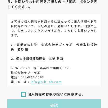
ら、
お問い合わせ内容をご記入の上「確認」ボタンを押
してください。
お客様の個人情報を利用するに当たっての個人情報の利用
目的等について、下記の通り、通知いたします。同意の上
で、お申し込みくださいますよう、よろしくお願いいたし
ます。
1．事業者の名称 株式会社ラブ・ラボ 代表取締役社
長 前野 隆
2．個人情報保護管理者 三浦 啓司
〒761-0323 香川県高松市亀田町90-1
株式会社ラブ・ラボ
電話：087-847-2000
電子メール：
info@rub-lab.com
3．個人情報（保有個人データを含む）の利用目的
個人情報のお取り扱いに同意する。
お客様の個人情報は、各種お問い合わせ対応のため、弊社
確認
において正当な事業遂行の範囲内で利用いたします。