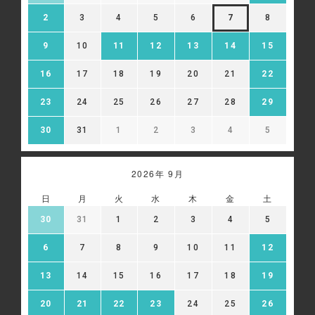
配信事業者を利用しており、当該第三者がCookie等によ
2
3
4
5
6
7
8
ってお客様のウェブサイトへの訪問・行動履歴情報を取
得、利用する場合があります。また、当社が保有する個人
9
10
11
12
13
14
15
情報を、氏名や住所など直接特定の個人を識別できる情報
を除外し、ハッシュ化（※）等の加工を行ったうえで、当
該第三者に提供し、広告配信に利用することがあります。
16
17
18
19
20
21
22
当該第三者によって取得された情報は、当該第三者のプラ
イバシーポリシーに従って取り扱われます。お客様は、当
23
24
25
26
27
28
29
該第三者のウェブサイト内に設けられたオプトアウト（無
効化）ページにアクセスして、広告配信を停止することが
30
31
1
2
3
4
5
できます。
※ハッシュ化とは、元の値を復元できない形に変換する処
理のことです。
2026年 9月
Google 広告設定:
https://adssettings.google.com/authenticated
日
月
火
水
木
金
土
30
31
1
2
3
4
5
6
7
8
9
10
11
12
13
14
15
16
17
18
19
20
21
22
23
24
25
26