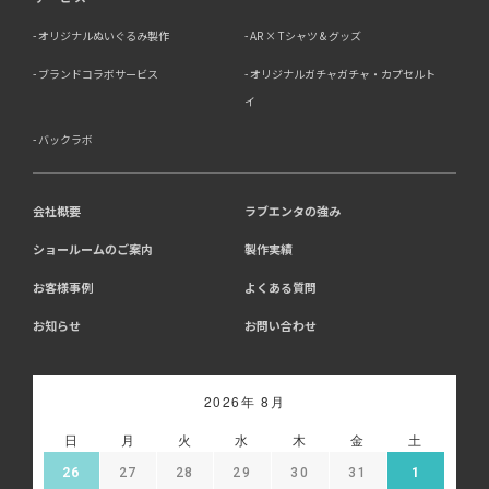
お客様がご自身の個人情報を弊社に提供されるか否かは、
お客様のご判断によりますが、もしご提供されない場合に
オリジナルぬいぐるみ製作
AR × Tシャツ & グッズ
は、適切なサービスが提供できない場合がありますので予
めご了承ください。
ブランドコラボサービス
オリジナルガチャガチャ・カプセルト
イ
8．Cookie（クッキー）等の利用について
バックラボ
当社のウェブサイトでは、お客様に適したサービスや情
報、広告等を提供する目的のため、Cookie（クッキー）
及びそれに類する技術を利用することがあります。
13-1 アクセス解析ツールについて、当社は、利用状況の
会社概要
ラブエンタの強み
分析のために、Google社が提供する「Google アナリテ
ショールームのご案内
製作実績
ィクス」を利用しています。Google アナリティクスは、
Cookieを利用して利用者の情報を収集しますが、個人を
お客様事例
よくある質問
特定する情報は取得していません。収集される情報は、
Google社のプライバシーポリシーに基づいて管理されま
お知らせ
お問い合わせ
す。
・Google アナリティクス利用規約:
https://marketingplatform.google.com/about/analytics/t
・Google プライバシーポリシー:
2026年 8月
https://policies.google.com/privacy
・Google アナリティクス オプトアウト アドオン:
日
月
火
水
木
金
土
https://tools.google.com/dlpage/gaoptout
26
27
28
29
30
31
1
13-2 広告配信について、当社はGoogle等の第三者広告