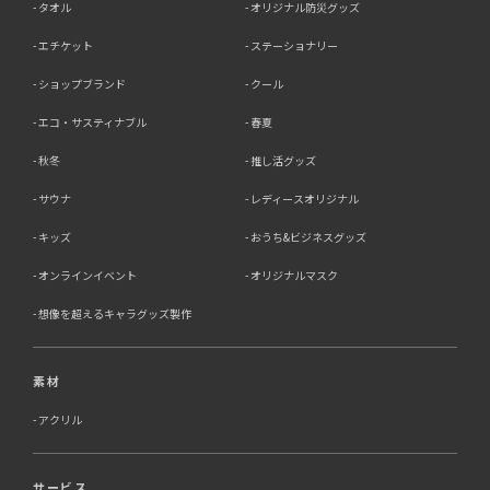
タオル
オリジナル防災グッズ
当社は、ご本人様からの求めに応じ、当社が保有するご本
エチケット
ステーショナリー
人の個人情報の利用目的の通知、開示、訂正・追加・削
除、利用停止・消去または第三者提供の停止等のご請求を
ショップブランド
クール
受けた場合は速やかに対応いたします。これらの請求は、
次の窓口にて受け付けております。
エコ・サスティナブル
春夏
【個人情報保護に関するお問合せ先】
秋冬
推し活グッズ
〒761-0323 香川県高松市亀田町90-1
株式会社ラブ・ラボ
サウナ
レディースオリジナル
電話：087-847-2000
キッズ
おうち&ビジネスグッズ
電子メール：
info@rub-lab.com
オンラインイベント
オリジナルマスク
【認定個人情報保護団体の名称及び、苦情の解決の申出
先】 ※個人情報の取り扱いに関する苦情のみを受付けて
想像を超えるキャラグッズ製作
います 一般財団法人日本情報経済社会推進協会 認定個人
情報保護団体事務局 〒106-0032 東京都港区六本木一丁
目9番9号 六本木ファーストビル内 電話：03-5860-
素材
7565 / 0120-700-779
アクリル
7．個人情報の提供の任意性と提供されない場合に起こり
うる影響について
サービス