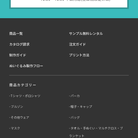
受託業務
契約した小売店より委託された
（間接取得）
商品一覧
サンプル無料レンタル
4．個人情報を第三者に提供することが予定される場合の
事項
カタログ請求
注文ガイド
第三者に提供する目的：パーソナライズ広告配信および効
制作ガイド
プリント方法
果測定・最適化のため。
ぬいぐるみ製作フロー
提供する個人情報の項目：Cookie 等の識別子、広告 ID、
閲覧・行動履歴、IP、ブラウザ・端末情報、（同意時）メ
ールアドレス等のハッシュ値。
提供の手段又は方法：当社ウェブサイトのタグ・SDK・
商品カテゴリー
API 等による安全な電送、又は管理コンソールからの連
携。
Tシャツ・ポロシャツ
パーカ
ブルゾン
帽子・キャップ
提供先：広告配信事業者（例：Google LLC等）。
個人情報の取り扱いに関する契約：提供先と個人情報取扱
その他ウェア
バッグ
い契約（目的外利用禁止、再提供制限、安全管理措置等）
を締結しています。
マスク
タオル・手ぬぐい・マルチクロス・ブ
ランケット
お客様の個人情報は、以下掲げる場合以外に、事前にご本