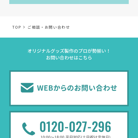
なお，当社の個人情報（保有個人データを含む）の利用目
的は以下のようになります。
TOP
ご相談・お問い合わせ
事業内容
個人情報の利用目的
オリジナルグッズ製作のプロが勢揃い！
当社通信販売における
お問い合わせはこちら
事業活動における満足
受発注業務
受発注業務、会員管理
会員管理業務
業務上のご連絡および
お問い合わせ業務
弊社製品やサービスに関
（開示対象個人情報）
問い合わせへの対応の
法令により正当な理由
販促業務
お客様の作品紹介を通
（開示対象個人情報）