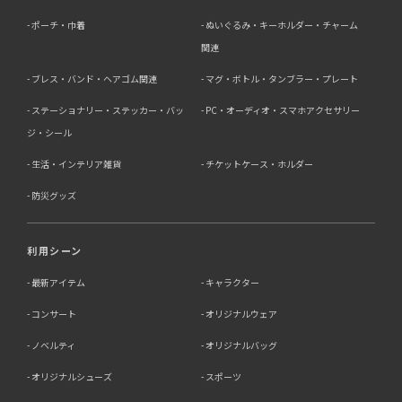
人の同意無く第三者に提供することはありません。
ポーチ・巾着
ぬいぐるみ・キーホルダー・チャーム
・法令に基づく場合
・人の生命、身体又は財産の保護にために必要がある場合
関連
であって、本人の同意を得る事が困難であるとき
ブレス・バンド・ヘアゴム関連
マグ・ボトル・タンブラー・プレート
・公衆衛生の向上又は児童の健全な育成の推進のために特
に必要がある場合であって、本人の同意を得る事が困難で
ステーショナリー・ステッカー・バッ
PC・オーディオ・スマホアクセサリー
あるとき
・国の機関若しくは地方公共団体又はその委託を受けた者
ジ・シール
が法令の定める事務を遂行することに対して協力する必要
生活・インテリア雑貨
チケットケース・ホルダー
がある場合であって、本人の同意を得ることによって当該
事務の遂行に支障を及ぼすおそれがあるとき
防災グッズ
5．個人情報の取扱業務の委託
利用シーン
当社は個人情報の取扱業務の全部または一部を外部に業務
委託する場合があります。
最新アイテム
キャラクター
その際、弊社は、個人情報を適切に保護できる管理体制を
敷き実行していることを条件として委託先を厳選したうえ
コンサート
オリジナルウェア
で、機密保持契約を委託先と締結し、お客様の個人情報を
厳密に管理させます。
ノベルティ
オリジナルバッグ
6．個人情報（保有個人データを含む）の利用目的通知、
オリジナルシューズ
スポーツ
開示・訂正等、利用停止等の請求