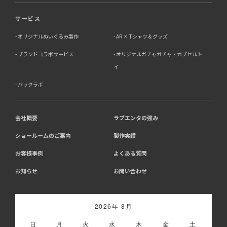
うる影響について
サービス
お客様がご自身の個人情報を弊社に提供されるか否かは、
お客様のご判断によりますが、もしご提供されない場合に
オリジナルぬいぐるみ製作
AR × Tシャツ & グッズ
は、適切なサービスが提供できない場合がありますので予
めご了承ください。
ブランドコラボサービス
オリジナルガチャガチャ・カプセルト
イ
8．Cookie（クッキー）等の利用について
バックラボ
当社のウェブサイトでは、お客様に適したサービスや情
報、広告等を提供する目的のため、Cookie（クッキー）
及びそれに類する技術を利用することがあります。
13-1 アクセス解析ツールについて、当社は、利用状況の
会社概要
ラブエンタの強み
分析のために、Google社が提供する「Google アナリテ
ショールームのご案内
製作実績
ィクス」を利用しています。Google アナリティクスは、
Cookieを利用して利用者の情報を収集しますが、個人を
お客様事例
よくある質問
特定する情報は取得していません。収集される情報は、
Google社のプライバシーポリシーに基づいて管理されま
お知らせ
お問い合わせ
す。
・Google アナリティクス利用規約:
https://marketingplatform.google.com/about/analytics/t
・Google プライバシーポリシー:
2026年 8月
https://policies.google.com/privacy
・Google アナリティクス オプトアウト アドオン:
日
月
火
水
木
金
土