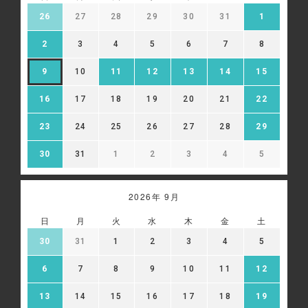
https://tools.google.com/dlpage/gaoptout
26
27
28
29
30
31
1
13-2 広告配信について、当社はGoogle等の第三者広告
配信事業者を利用しており、当該第三者がCookie等によ
2
3
4
5
6
7
8
ってお客様のウェブサイトへの訪問・行動履歴情報を取
得、利用する場合があります。また、当社が保有する個人
9
10
11
12
13
14
15
情報を、氏名や住所など直接特定の個人を識別できる情報
を除外し、ハッシュ化（※）等の加工を行ったうえで、当
該第三者に提供し、広告配信に利用することがあります。
16
17
18
19
20
21
22
当該第三者によって取得された情報は、当該第三者のプラ
イバシーポリシーに従って取り扱われます。お客様は、当
23
24
25
26
27
28
29
該第三者のウェブサイト内に設けられたオプトアウト（無
効化）ページにアクセスして、広告配信を停止することが
30
31
1
2
3
4
5
できます。
※ハッシュ化とは、元の値を復元できない形に変換する処
理のことです。
2026年 9月
Google 広告設定:
https://adssettings.google.com/authenticated
日
月
火
水
木
金
土
30
31
1
2
3
4
5
6
7
8
9
10
11
12
13
14
15
16
17
18
19