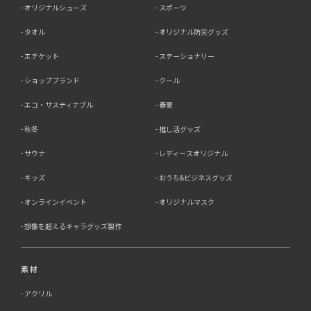
6．個人情報（保有個人データを含む）の利用目的通知、
オリジナルシューズ
スポーツ
開示・訂正等、利用停止等の請求
タオル
オリジナル防災グッズ
当社は、ご本人様からの求めに応じ、当社が保有するご本
エチケット
ステーショナリー
人の個人情報の利用目的の通知、開示、訂正・追加・削
除、利用停止・消去または第三者提供の停止等のご請求を
ショップブランド
クール
受けた場合は速やかに対応いたします。これらの請求は、
次の窓口にて受け付けております。
エコ・サスティナブル
春夏
【個人情報保護に関するお問合せ先】
秋冬
推し活グッズ
〒761-0323 香川県高松市亀田町90-1
株式会社ラブ・ラボ
サウナ
レディースオリジナル
電話：087-847-2000
キッズ
おうち&ビジネスグッズ
電子メール：
info@rub-lab.com
オンラインイベント
オリジナルマスク
【認定個人情報保護団体の名称及び、苦情の解決の申出
先】 ※個人情報の取り扱いに関する苦情のみを受付けて
想像を超えるキャラグッズ製作
います 一般財団法人日本情報経済社会推進協会 認定個人
情報保護団体事務局 〒106-0032 東京都港区六本木一丁
目9番9号 六本木ファーストビル内 電話：03-5860-
素材
7565 / 0120-700-779
アクリル
7．個人情報の提供の任意性と提供されない場合に起こり