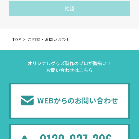
お客様の個人情報は、各種お問い合わせ対応のため、弊社
確認
において正当な事業遂行の範囲内で利用いたします。
なお，当社の個人情報（保有個人データを含む）の利用目
的は以下のようになります。
TOP
ご相談・お問い合わせ
事業内容
個人情報の利用目的
オリジナルグッズ製作のプロが勢揃い！
当社通信販売における
お問い合わせはこちら
事業活動における満足
受発注業務
受発注業務、会員管理
会員管理業務
業務上のご連絡および
お問い合わせ業務
弊社製品やサービスに関
（開示対象個人情報）
問い合わせへの対応の
法令により正当な理由
販促業務
お客様の作品紹介を通
（開示対象個人情報）