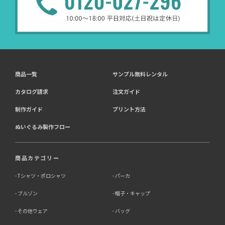
受託業務
契約した小売店より委託された
（間接取得）
商品一覧
サンプル無料レンタル
4．個人情報を第三者に提供することが予定される場合の
事項
カタログ請求
注文ガイド
第三者に提供する目的：パーソナライズ広告配信および効
制作ガイド
プリント方法
果測定・最適化のため。
ぬいぐるみ製作フロー
提供する個人情報の項目：Cookie 等の識別子、広告 ID、
閲覧・行動履歴、IP、ブラウザ・端末情報、（同意時）メ
ールアドレス等のハッシュ値。
提供の手段又は方法：当社ウェブサイトのタグ・SDK・
商品カテゴリー
API 等による安全な電送、又は管理コンソールからの連
携。
Tシャツ・ポロシャツ
パーカ
ブルゾン
帽子・キャップ
提供先：広告配信事業者（例：Google LLC等）。
個人情報の取り扱いに関する契約：提供先と個人情報取扱
その他ウェア
バッグ
い契約（目的外利用禁止、再提供制限、安全管理措置等）
を締結しています。