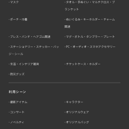
マスク
タオル・手ぬぐい・マルチクロス・ブ
ランケット
お客様の個人情報は、以下掲げる場合以外に、事前にご本
人の同意無く第三者に提供することはありません。
ポーチ・巾着
ぬいぐるみ・キーホルダー・チャーム
・法令に基づく場合
・人の生命、身体又は財産の保護にために必要がある場合
関連
であって、本人の同意を得る事が困難であるとき
ブレス・バンド・ヘアゴム関連
マグ・ボトル・タンブラー・プレート
・公衆衛生の向上又は児童の健全な育成の推進のために特
に必要がある場合であって、本人の同意を得る事が困難で
ステーショナリー・ステッカー・バッ
PC・オーディオ・スマホアクセサリー
あるとき
・国の機関若しくは地方公共団体又はその委託を受けた者
ジ・シール
が法令の定める事務を遂行することに対して協力する必要
生活・インテリア雑貨
チケットケース・ホルダー
がある場合であって、本人の同意を得ることによって当該
事務の遂行に支障を及ぼすおそれがあるとき
防災グッズ
5．個人情報の取扱業務の委託
利用シーン
当社は個人情報の取扱業務の全部または一部を外部に業務
委託する場合があります。
最新アイテム
キャラクター
その際、弊社は、個人情報を適切に保護できる管理体制を
敷き実行していることを条件として委託先を厳選したうえ
コンサート
オリジナルウェア
で、機密保持契約を委託先と締結し、お客様の個人情報を
厳密に管理させます。
ノベルティ
オリジナルバッグ