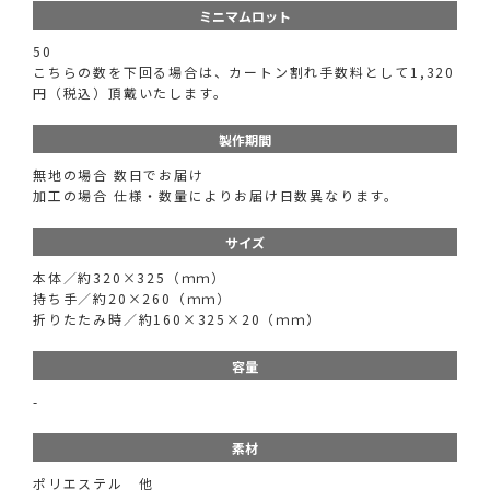
ミニマムロット
50
こちらの数を下回る場合は、カートン割れ手数料として1,320
円（税込）頂戴いたします。
製作期間
無地の場合 数日でお届け
加工の場合 仕様・数量によりお届け日数異なります。
サイズ
本体／約320×325（ｍｍ）
持ち手／約20×260（ｍｍ）
折りたたみ時／約160×325×20（ｍｍ）
容量
-
素材
ポリエステル 他