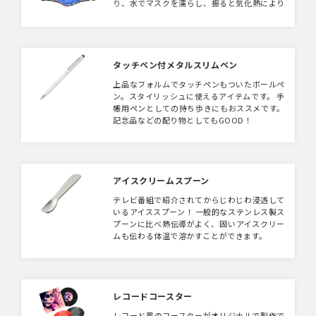
り、水でマスクを濡らし、振ると気化熱により
冷たく感じる事が出来ます。夏場につけるマス
クはとても暑いため濡らすとひんやりして暑さ
対策もバッチリです。もちろん夏場以外での活
用も可能！年中ご利用いただけます。エチケッ
トとしても活用の場が多くなるマスク。ポケッ
タッチペン付メタルスリムペン
ト付きでマスクやフィルタ、ガーゼを入れられ
上品なフォルムでタッチペンもついたボールペ
ます。サイズはW200×H145mmと
ン。スタイリッシュに使えるアイテムです。 手
W200×H125mmの2タイプご用意。
帳用ペンとしての持ち歩きにもおススメです。
記念品などの配り物としてもGOOD！
アイスクリームスプーン
テレビ番組で紹介されてからじわじわ浸透して
いるアイススプーン！ 一般的なステンレス製ス
プーンに比べ熱伝導がよく、固いアイスクリー
ムも伝わる体温で溶かすことができます。
レコードコースター
レコード風のコースターがオリジナルで製作で