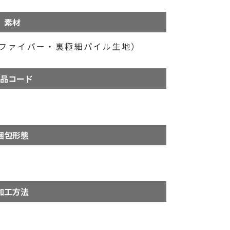
素材
ロファイバー・裏極細パイル生地）​
品コード
梱包形態
加工方法