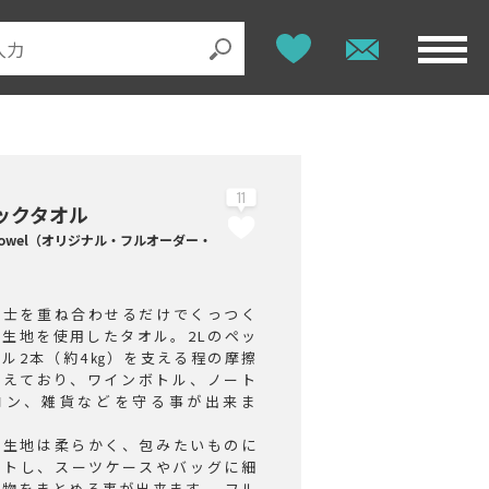
11
ックタオル
k towel（オリジナル・フルオーダー・
同士を重ね合わせるだけでくっつく
な生地を使用したタオル。2Lのペッ
トル2本（約4㎏）を支える程の摩擦
備えており、ワインボトル、ノート
コン、雑貨などを守る事が出来ま
、生地は柔らかく、包みたいものに
ットし、スーツケースやバッグに細
物をまとめる事が出来ます。 ​フル