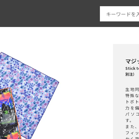
マジ
Stic
別注）
生地
特殊
トボ
力を
パソ
す。​
また
フィ
かく荷