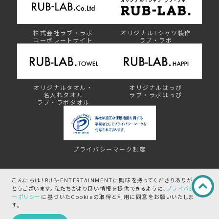
株式会社ラブ・ラボ
オリジナルTシャツ製作
コーポレートサイト
ラブ・ラボ
オリジナルタオル・
オリジナルはっぴ
名入れタオル
ラブ・ラボはっぴ
ラブ・ラボタオル
プライバシーマーク制度
©︎ RUB-ENTERTAINMENT by RUB-LAB.
こんにちは！RUB-ENTERTAINMENTに興味を持ってくださりありが
とうございます。
私たちがより良い情報を提供できるように、
プライバシ
ーポリシー
に基づいたCookieの取得と
利用に同意をお願いいたしま
す。