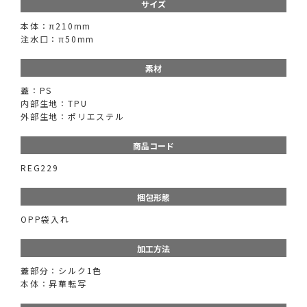
サイズ
本体：π210mm
注水口：π50mm
素材
蓋：PS
内部生地：TPU
外部生地：ポリエステル
商品コード
REG229
梱包形態
OPP袋入れ
加工方法
蓋部分：シルク1色
本体：昇華転写