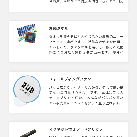
冷凍庫、冷水などで再度凝固させることで何度
も使用することができます。 冷やしたネック
リングを持ち歩くのに便利なポーチ付きで、ポ
ーチにオリジナルロゴをプリントして販促グッ
ズにもおすすめです！
冷感タオル
タオルを濡らせばひんやり冷たい夏場のニュー
フェイス・冷感タオル！特殊な冷感糸を使用し
ているため、水でタオルを濡らし、振ると気化
熱により冷たく感じる事が出来ます。 屋外イ
ベントやフェスなど暑い日には重宝する暑さ対
策グッズです。
フォールディングファン
パッと広がり、小さくたためる、そして使い捨
てないエコな「うちわ」です。 本体はフルカ
ラーでプリント可能。 みんながパタパタ扇い
でいる光景はイベントをグッと盛り上げます。
マグネット付きフードクリップ