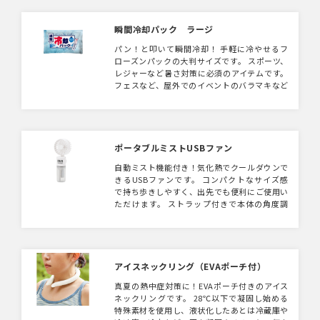
瞬間冷却パック ラージ
パン！と叩いて瞬間冷却！ 手軽に冷やせるフ
ローズンパックの大判サイズです。 スポーツ、
レジャーなど暑さ対策に必須のアイテムです。
フェスなど、屋外でのイベントのバラマキなど
におすすめです。 また使い終わったあとは、
保冷剤としてもお使い頂けます。
ポータブルミストUSBファン
自動ミスト機能付き！気化熱でクールダウンで
きるUSBファンです。 コンパクトなサイズ感
で持ち歩きしやすく、出先でも便利にご使用い
ただけます。 ストラップ付きで本体の角度調
整ができ、首から下げて使用することができま
す。 微弱・弱・中・強の4段階で風量調節がで
きるため、使用シーンに応じて使い分けが可能
です。 ファンとミストは別電源のため、それ
ぞれ使用することができ、 またミストのみ稼
アイスネックリング（EVAポーチ付）
働させれば加湿器としても使うことができま
真夏の熱中症対策に！EVAポーチ付きのアイス
す。 本体に単色印刷が可能なので、企業やブ
ネックリングです。 28℃以下で凝固し始める
ランドロゴなどを印刷すれば 実用的なオリジ
特殊素材を使用し、液状化したあとは冷蔵庫や
ナルグッズを製作いただけます。