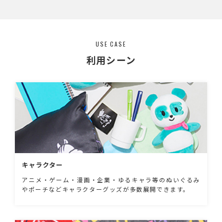
いており、鞄の中でフタが開く心配なく安心し
て持ち運びができます。 色展開はブラック、ホ
ワイト、ナチュラルの3色展開で女性も男性も
使いやすいシンプルなデザインです。 ケースに
はシルク印刷が可能となっております。 食料・
USE CASE
飲料品メーカー様のノベルティ使用はもちろ
ん、 日常使いするアイテムなのでアーティスト
利用シーン
等の物販品としてもおすすめです。 ※バンブ
ーファイバーとは、竹の繊維をパウダー状にし
て固めたものです。 自然素材の竹を混ぜ込む
ことで、合成樹脂の使用量を減らした環境に優
しいエコの素材です。
キャラクター
アニメ・ゲーム・漫画・企業・ゆるキャラ等のぬいぐるみ
やポーチなどキャラクターグッズが多数展開できます。