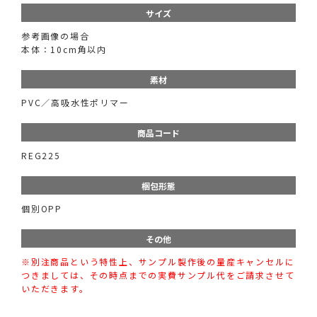
サイズ
参考画像の場合
本体：10cm角以内
素材
PVC／高吸水性ポリマー
商品コード
REG225
梱包形態
個別OPP
その他
※別注商品という特性上、サンプル製作後の量産キャンセルに
つきましては、その時点までの実費サンプル代をご請求させて
いただきます。