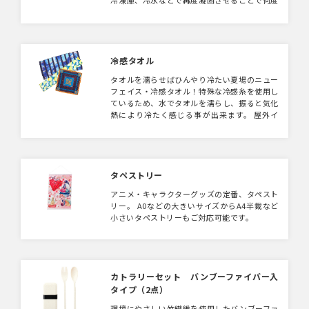
も使用することができます。 冷やしたネック
リングを持ち歩くのに便利なポーチ付きで、ポ
ーチにオリジナルロゴをプリントして販促グッ
ズにもおすすめです！
冷感タオル
タオルを濡らせばひんやり冷たい夏場のニュー
フェイス・冷感タオル！特殊な冷感糸を使用し
ているため、水でタオルを濡らし、振ると気化
熱により冷たく感じる事が出来ます。 屋外イ
ベントやフェスなど暑い日には重宝する暑さ対
策グッズです。
タペストリー
アニメ・キャラクターグッズの定番、タペスト
リー。 A0などの大きいサイズからA4半裁など
小さいタペストリーもご対応可能です。
カトラリーセット バンブーファイバー入
タイプ（2点）
環境にやさしい竹繊維を使用したバンブーファ