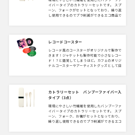
イバータイプのカトラリーセットです。 スプ
ーン、フォークがセットとなっており、繰り返
し使用できるのでプラ削減ができるエコ商品で
す。 カトラリーが分解できるため、コンパク
トに持ち運びができます。 シリコンバンドが
ついており、鞄の中でフタが開く心配なく安心
して持ち運びができます。 色展開はブラック、
ホワイト、ナチュラルの3色展開で女性も男性
レコードコースター
も使いやすいシンプルなデザインです。 ケース
レコード風のコースターがオリジナルで製作で
にはシルク印刷が可能となっております。 食
きます！ジャケットも製作可能で小さなレコー
料・飲料品メーカー様のノベルティ使用はもち
ド！？と錯覚してしまうほど。カフェのオリジ
ろん、 日常使いするアイテムなのでアーティス
ナルコースターやアーティストグッズとして目
ト等の物販品としてもおすすめです。 ※バン
を引くアイテムになりそう！コースター本体の
ブーファイバーとは、竹の繊維をパウダー状に
カラーは黒、レッド、グリーンの3色よりお選
して固めたものです。 自然素材の竹を混ぜ込
びいただけます。レッド、グリーンはクリアタ
むことで、合成樹脂の使用量を減らした環境に
イプなのでよりレトロな雰囲気になります。
優しいエコの素材です。
カトラリーセット バンブーファイバー入
タイプ（3点）
環境にやさしい竹繊維を使用したバンブーファ
イバータイプのカトラリーセットです。 スプ
ーン、フォーク、お箸がセットとなっており、
繰り返し使用できるのでプラ削減ができるエコ
商品です。 ケースがついているのでコンパクト
に持ち運びができます。 シリコンバンドがつ