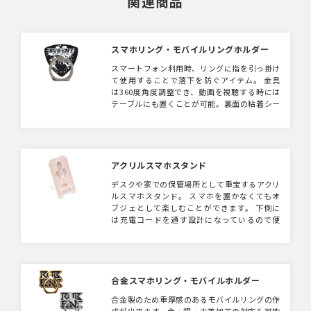
関連商品
スマホリング・モバイルリングホルダー
スマートフォン利用時、リングに指を引っ掛け
て使用することで落下を防ぐアイテム。 金具
は360度角度調整でき、動画を視聴する時には
テーブルにも置くことが可能。裏面の粘着シー
トをはがしてすぐにお使い頂けます。 更にワ
イルドな質感の合金タイプもご用意しておりま
す。
アクリルスマホスタンド
デスクや家での保管場所として重宝するアクリ
ルスマホスタンド。 スマホを置かなくてもオ
ブジェとして楽しむことができます。 下側に
は充電コードを通す設計になっているので便
利。オリジナルダイカット仕様にすることもで
きます。
合金スマホリング・モバイルホルダー
合金製のため重厚感のあるモバイルリングの作