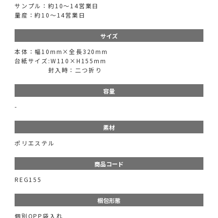
サンプル：約10～14営業日
量産：約10～14営業日
サイズ
本体：幅10mm×全長320mm
台紙サイズ:W110×H155mm
封入時：二つ折り
容量
-
素材
ポリエステル
商品コード
REG155
梱包形態
個別OPP袋入れ