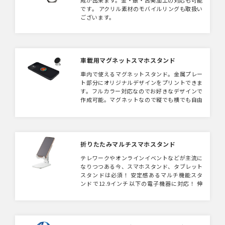
成が出来ます。金・銀・古美加工の対応も可能
です。 アクリル素材のモバイルリングも取扱い
ございます。
車載用マグネットスマホスタンド
車内で使えるマグネットスタンド。金属プレー
ト部分にオリジナルデザインをプリントできま
す。フルカラー対応なのでお好きなデザインで
作成可能。マグネットなので縦でも横でも自由
自在です。キャラクター、アニメグッズとして
もおすすめです。
折りたたみマルチスマホスタンド
テレワークやオンラインイベントなどが主流に
なりつつある今、スマホスタンド、タブレット
スタンドは必須！ 安定感あるマルチ機能スタ
ンドで12.9インチ以下の電子機器に対応！ 伸
縮・角度の調整も可能なので、ご自身の好きな
位置で固定することが出来ます。 スマホやタ
ブレットを置く部分には滑り止めもついており
安定感も抜群。 スタンドにロゴやイラストを