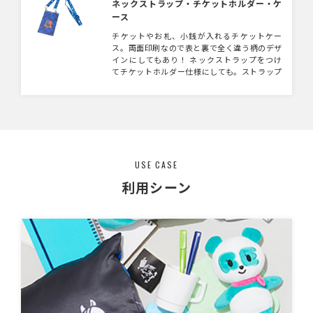
入れてオンラインイベントでのノベルティや物
ネックストラップ・チケットホルダー・ケ
販にいかがでしょうか！
ース
チケットやお札、小銭が入れるチケットケー
ス。両面印刷なので表と裏で全く違う柄のデザ
インにしてもあり！ ネックストラップをつけ
てチケットホルダー仕様にしても。ストラップ
はご希望の仕様のものをつけることが可能で
す。 またネックストラップのみの販売も可能
です。
USE CASE
利用シーン