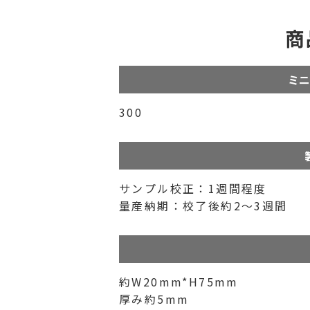
商
ミニ
300
サンプル校正：1週間程度
量産納期：校了後約2〜3週間
約W20mm*H75mm
厚み約5mm