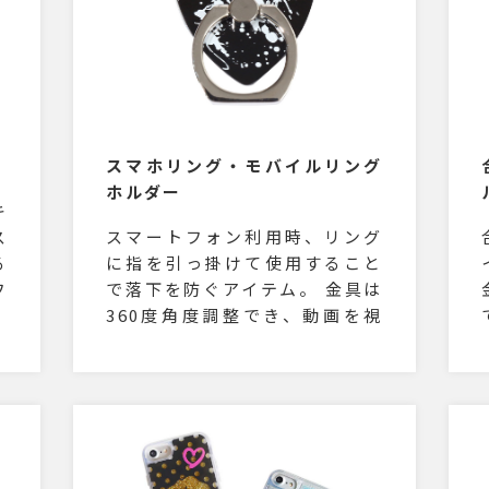
スマホリング・モバイルリング
ホルダー
キ
ス
スマートフォン利用時、リング
る
に指を引っ掛けて使用すること
フ
で落下を防ぐアイテム。 金具は
ろ
360度角度調整でき、動画を視
お
聴する時にはテーブルにも置く
ム
ことが可能。裏面の粘着シート
をはがしてすぐにお使い頂けま
す。 更にワイルドな質感の合金
タイプもご用意しております。