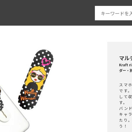
マル
Kraf
ダー・
スマ
です
して
す。
バン
キャ
たり
う！