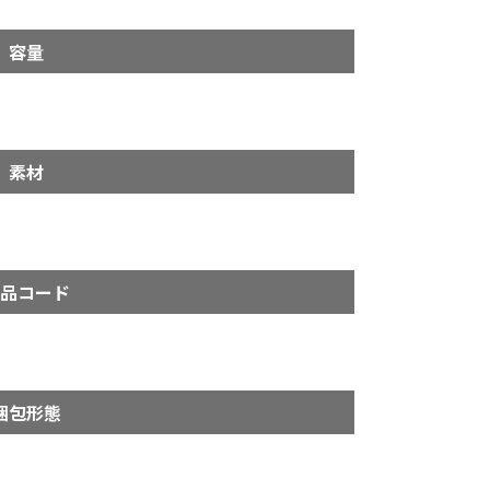
容量
素材
品コード
梱包形態