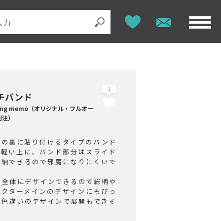
3
チバンド
t ring memo（オリジナル・フルオー
別注）
ホの裏に貼り付けるタイプのバンド
。軽い上に、バンド部分はスライド
収納できるので邪魔になりにくいで
ド全体にデザインできるので総柄や
ラクターメインのデザインにもぴっ
。色違いのデザインで展開もできそ