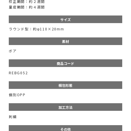
校正期間：約２週間
量産期間：約４週間
サイズ
ラウンド型：約φ110×20mm
素材
ボア
商品コード
REBG052
梱包形態
個別OPP
加工方法
刺繍
その他