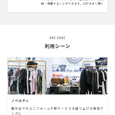
納・保護することができます。口が大きく開く
ダブルファスナーで、出し入れがしやすく使い
勝手の良い仕様です。 バッグに下がられるス
トラップ付きで、いつでも持ち歩いて推しをア
ピールすることができます。さらに便利な背面
ポケット付きなので、チェキやトレカをちょっ
と入れておくのに便利です。 裏面ポケット部
分にシルク単色印刷が可能なので、ぬいぐるみ
USE CASE
と合わせたイベント物販などにおすすめです。
利用シーン
ノベルティ
展示会でのユニフォームや新サービスを盛り上げる販促グ
ッズに