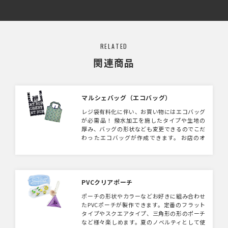
RELATED
関連商品
マルシェバッグ（エコバッグ）
レジ袋有料化に伴い、お買い物にはエコバッグ
が必需品！ 撥水加工を施したタイプや生地の
厚み、バッグの形状なども変更できるのでこだ
わったエコバッグが作成できます。 お店のオ
リジナルのエコバッグにいかがでしょうか。
※白ベースのデザインで製作をご希望の場合、
加工の特性上、本体に黒点がついてしまいま
す。あらかじめご了承いただいてのご対応とな
りますのでご注意ください
PVCクリアポーチ
ポーチの形状やカラーなどお好きに組み合わせ
たPVCポーチが製作できます。定番のフラット
タイプやスクエアタイプ、三角形の形のポーチ
など様々楽しめます。夏のノベルティとして使