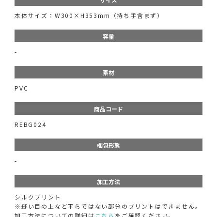
本体サイズ：W300×H353mm（持ち手含まず）
容量
-
素材
PVC
商品コード
REBG024
梱包形態
-
加工方法
シルクプリント
※縫い目の上など平らではない部分のプリントはできません。
加工方法についての詳細は
こちら
をご確認ください。