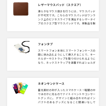
レザーマウスパッド（スクエア）
滑らかなマウス捌きを行うには、マウスパッド
が不可欠です。こちらのマウスパッドはワンラ
ンク上のビジネスライフを演出するレザータイ
プのスクエア型マウスパッドです。革製品を製
造する際にでる革くずを繊維状に加工し、樹脂
と混ぜてシート状に再加工したリサイクルレザ
ー素材を使用。 印刷面も大きく取れ、シルク
印刷、フルカラー印刷、素押し・箔押しからデ
ザインにあわせた加工方法をお選び頂けます。
フォンタブ
オフィス用のノベルティや記念品としてもおス
スマートフォン本体とスマートフォンケースの
スメです。
間に挟み込むようにして挿入することで、キー
ホルダーやストラップを取り付けられるように
なり、ネックストラップを装着すればショルダ
ータイプのスマートフォンケースとしても利用
できるようになります。Tシャツ型に印刷を載
せることでスポーツグッズやライブグッズとし
て活用いただけます。
ネオンサンドケース
蓄光素材の砂が入ったスマホケース！暗闇の中
でほのかに光るのでナイトイベントやコンサー
トグッズに。 デザインと組み合わせればイン
パクトのあるグッズになること間違いなしで
す。サンドカラーは3種類からお選びいただけ