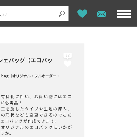
62
シェバッグ（エコバッ
he bag（オリジナル・フルオーダー・
袋有料化に伴い、お買い物にはエコ
グが必需品！
加工を施したタイプや生地の厚み、
グの形状なども変更できるのでこだ
たエコバッグが作成できます。
のオリジナルのエコバッグにいかが
ょうか。