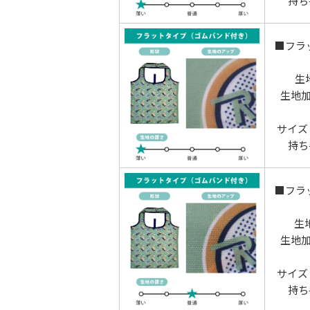
持ち
■フラ
生
生地
サイズ：
持ち
■フラ
生
生地
サイズ：
持ち