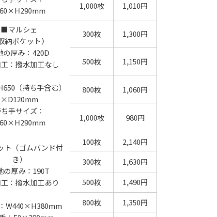
1,000枚
1,010円
60×H290mm
■マルシェ
300枚
1,300円
収納ポケット）
地の厚み：420D
500枚
1,150円
加工：撥水加工なし
×H650（持ち手含む）
800枚
1,060円
×D120mm
持ち手サイズ：
1,000枚
980円
60×H290mm
100枚
2,140円
ット（ゴムバンド付
き）
300枚
1,630円
地の厚み：190T
500枚
1,490円
加工：撥水加工あり
800枚
1,350円
W440×H380mm