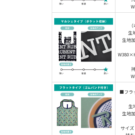
W
（
生
生地
W380
W
■フラ
生
生地
サイズ：