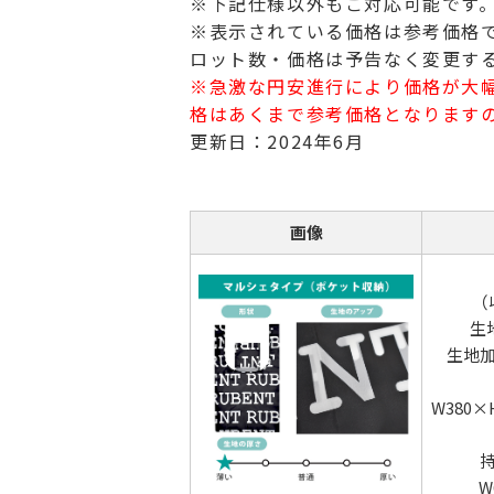
※下記仕様以外もご対応可能です
※表示されている価格は参考価格
ロット数・価格は予告なく変更す
※急激な円安進行により価格が大
格はあくまで参考価格となります
更新日：2024年6月
画像
（
生
生地
W380
W