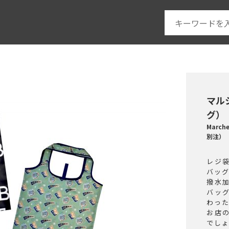
マル
グ）
Marc
別注）
レジ
バッ
撥水
バッ
わっ
お店
でし