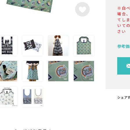
※白
場合
てし
いて
さい
参考価
シェア