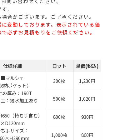
。お問い合わせください。
です。
る場合がございます。ご了承ください。
幅に変動しております。表示されている価
ので必ずお見積もりをご依頼ください。
仕様詳細
ロット
単価(税込)
■マルシェ
300枚
1,230円
収納ポケット）
地の厚み：190T
500枚
1,020円
加工：撥水加工あり
×H650（持ち手含む）
800枚
930円
×D120mm
持ち手サイズ：
1,000枚
860円
60×H290mm