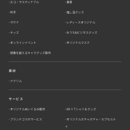
エコ・サスティナブル
春夏
秋冬
推し活グッズ
サウナ
レディースオリジナル
キッズ
おうち&ビジネスグッズ
オンラインイベント
オリジナルマスク
想像を超えるキャラグッズ製作
素材
アクリル
サービス
オリジナルぬいぐるみ製作
AR × Tシャツ & グッズ
ブランドコラボサービス
オリジナルガチャガチャ・カプセルト
イ