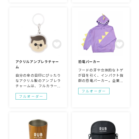
ン性も高いため、長時間座
能。チームロゴやオリジナ
っていてもお尻が熱くなり
ルマークをチャームにすれ
にくい素材です。
ば、唯一無二の応援スタイ
ルが完成します！観戦やイ
ベントはもちろん、普段の
カジュアルスタイルにも取
り入れて、気分を盛り上げ
ましょう♪※チェーンはお
好きなカラーをお選びいた
だけます。
アクリルアンブレラチャー
恐竜パーカー
ム
フードの牙や立体的なトゲ
自分の傘の目印にぴったり
が目を引く、インパクト抜
なアクリル製のアンブレラ
群の恐竜パーカー。企業の
チャームは、フルカラーで
販促グッズやキャンペー
デザイン形状もカスタマイ
ン、イベント用アイテムと
フルオーダー
ズ可能です！
して活躍します！しっかり
フルオーダー
とした生地感で着心地も良
く、実用性も◎。お客様の
お好みのデザインやキャラ
クターを元にしたオリジナ
ルデザインで製作できま
す。ブランドの世界観を形
にできる特別な一着です！