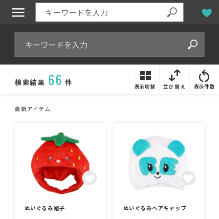
66
検索結果
件
表示切替
並び替え
表示件数
最新アイテム
ぬいぐるみ帽子
ぬいぐるみヘアキャップ