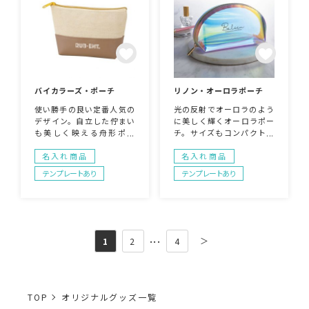
バイカラーズ・ポーチ
リノン・オーロラポーチ
使い勝手の良い定番人気の
光の反射でオーロラのよう
デザイン。自立した佇まい
に美しく輝くオーロラポー
も美しく映える舟形ポー
チ。サイズもコンパクトな
チ。
ので配布しやすいのも魅力
の一つ。コスメなどの美容
名入れ商品
名入れ商品
関連アイテムの購入特典
テンプレートあり
テンプレートあり
や、女性向けイベントなど
にも特にオススメのノベル
ティグッズです。
...
＞
1
2
4
TOP
オリジナルグッズ一覧