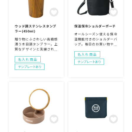
ウッド調ステンレスタンブ
保温保冷ショルダーポーチ
ラー(450ml)
オールシーズン使える保冷
贈り物にふさわしい高級感
温機能付きのショルダーバ
漂う木目調タンブラー。上
ッグ。毎日のお買い物やア
質なデザインと洗練された
ウトドアでも活躍する便利
木目模様が特徴で、卒業記
なバッグです。名入れも可
名入れ商品
念品や周年記念品などに最
能ですので、企業やお店の
名入れ商品
テンプレートあり
適なアイテムです。タンブ
ロゴを入れることで簡単に
テンプレートあり
ラーと統一感のある木目調
おしゃれなノベルティグッ
の化粧箱入りです。
ズを作ることができます！
企業や会社の販促品・ノベ
ルティでお困りの場合、オ
シャレで安いオリジナルの
ものをご提案します。