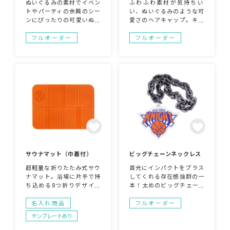
ぬいぐるみの素材でイベン
ふわふわ素材が気持ちい
トやパーティの余興のシー
い、ぬいぐるみのような可
ンにぴったりの可愛いぬい
愛さのヘアキャップ。キャ
ぐるみ帽子が作れます！企
ラクターの世界観をそのま
業のキャラクターを使用し
ま“かぶれる”形にできま
フルオーダー
フルオーダー
て、展示会や社外イベント
す！ファンイベントやキャ
にも目立つおもしろグッズ
ンペーンの販促品としても
としていかがでしょうか。
注目度アップ！
サウナマット（巾着付）
ビッグチェーンネックレス
超軽量な折りたたみ式サウ
首元にインパクトをプラス
ナマット。浴場に片手で持
してくれる存在感抜群の一
ち込める8つ折りデザイン
本！太めのビッグチェーン
です。優れた撥水性・断熱
が大胆に輝き、スタイル全
性で、しっかり水を弾いて
体を一気に華やかに演出し
名入れ商品
フルオーダー
汗も染みこまず、水やシャ
てくれます。さらにトップ
テンプレートあり
ワーでサッと流すだけでO
部分には、オリジナルデザ
K！熱を通さず、クッショ
インのチャームが製作可