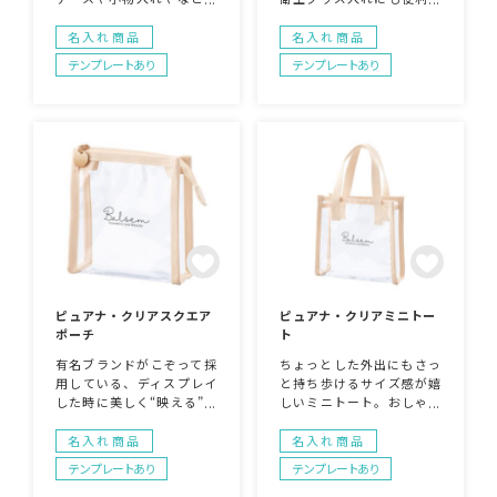
も最適のサイズです。開口
多機能バニティタイプ。お
部の両サイドを押すだけで
しゃれなクリア素材は、美
名入れ商品
名入れ商品
開くことができる扱いの手
容やコスメ、生活雑貨やイ
テンプレートあり
テンプレートあり
軽さもポイント！名入れが
ンテリアグッズなど商品や
映えるシンプルな見た目な
名入れのアピール効果抜
ので、企業名やロゴなどを
群。異素材を組み合わせた
入れることで簡単におしゃ
デザインはそれだけで目立
れなオリジナルグッズを作
つ上、高見えするので店頭
ることができます！企業や
でディスプレイしても“映え
会社の販促品・ノベルティ
度”はばっちりです。企業や
でお困りの場合、オシャレ
会社の販促品・ノベルティ
で安いオリジナルのものを
でお困りの場合、オシャレ
ご提案します。
で安いオリジナルのものを
ご提案します。
ピュアナ・クリアスクエア
ピュアナ・クリアミニトー
ポーチ
ト
有名ブランドがこぞって採
ちょっとした外出にもさっ
用している、ディスプレイ
と持ち歩けるサイズ感が嬉
した時に美しく“映える”自
しいミニトート。おしゃれ
立型ポーチです。おしゃれ
なクリア素材は、美容やコ
なクリア素材は、美容やコ
スメ、生活雑貨やインテリ
名入れ商品
名入れ商品
スメ、生活雑貨やインテリ
アグッズなど商品や名入れ
テンプレートあり
テンプレートあり
アグッズなど商品や名入れ
のアピール効果抜群。異素
のアピール効果抜群。異素
材を組み合わせたデザイン