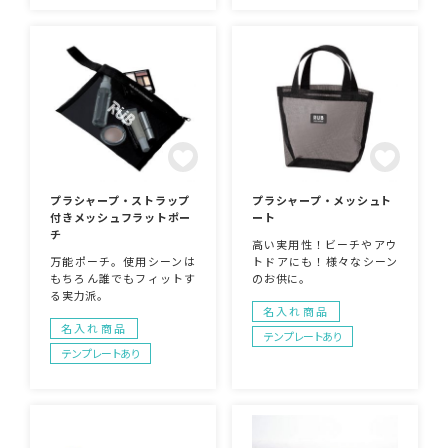
材を組み合わせたデザイン
はそれだけで目立つ上、高
はそれだけで目立つ上、高
見えするので店頭でディス
見えするので店頭でディス
プレイしても“映え度”はば
プレイしても“映え度”はば
っちりです。企業や会社の
っちりです。企業や会社の
販促品・ノベルティでお困
販促品・ノベルティでお困
りの場合、オシャレで安い
りの場合、オシャレで安い
オリジナルのものをご提案
オリジナルのものをご提案
します。
します。
プラシャープ・ストラップ
プラシャープ・メッシュト
付きメッシュフラットポー
ート
チ
高い実用性！ビーチやアウ
万能ポーチ。使用シーンは
トドアにも！様々なシーン
もちろん誰でもフィットす
のお供に。
る実力派。
名入れ商品
名入れ商品
テンプレートあり
テンプレートあり