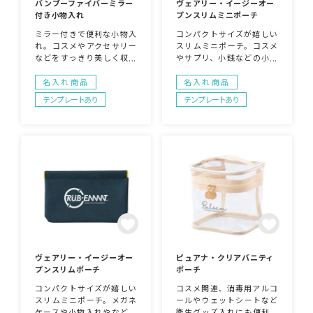
バンブーファイバーミラー
ヴェアリー・イージーオー
付き小物入れ
プンスリムミニポーチ
ミラー付きで便利な小物入
コンパクトサイズが嬉しい
れ。コスメやアクセサリー
スリムミニポーチ。コスメ
などをすっきり美しく収納
やサプリ、小銭などの小物
してくれます。。他のイン
入れに最適です。開口部の
テリアに合うバンブー製の
両サイドを押すだけで開く
名入れ商品
名入れ商品
蓋はスタンドミラーとして
ことができる扱いの手軽さ
テンプレートあり
テンプレートあり
も使えます。環境に優しい
もポイント！名入れが映え
素材を使用しているので、
るシンプルな見た目なの
SDGsへの貢献にも繋がる
で、企業名やロゴなどを入
人気のノベルティグッズで
れることで簡単におしゃれ
す！企業や会社の販促品・
なオリジナルグッズを作る
ノベルティでお困りの場
ことができます！企業や会
合、オシャレで安いオリジ
社の販促品・ノベルティで
ナルのものをご提案しま
お困りの場合、オシャレで
す。
安いオリジナルのものをご
提案します。
ヴェアリー・イージーオー
ピュアナ・クリアバニティ
プンスリムポーチ
ポーチ
コンパクトサイズが嬉しい
コスメ関連、消毒用アルコ
スリムミニポーチ。メガネ
ールやウェットシートなど
ケースや小物入れやなどに
衛生グッズ入れにも便利な