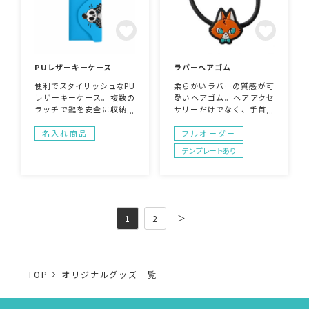
PUレザーキーケース
ラバーヘアゴム
便利でスタイリッシュなPU
柔らかいラバーの質感が可
レザーキーケース。複数の
愛いヘアゴム。ヘアアクセ
ラッチで鍵を安全に収納で
サリーだけでなく、手首や
きます。表側は全面にデザ
ペンライトにつけても可愛
インが入れられるので、オ
いアイテムとなっておりま
名入れ商品
フルオーダー
リジナルの自由度が高い一
す！小物サイズなので、女
テンプレートあり
品です。
性向けのノベルティやガチ
ャガチャの中身にもおすす
めです。
＞
1
2
TOP
オリジナルグッズ一覧