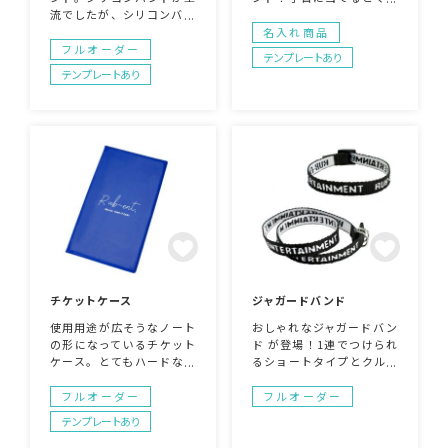
流でしたが、シリコンバン
っと巻き付きます。デザイ
ドとは違ったバンドをお探
ンも自由に印刷可能。反射
名入れ商品
しの方にぴったりです。フ
加工もできます。一般的な
フルオーダー
テンプレートあり
ルカラーのため、カラーに
パッチンバンドとは一味違
テンプレートあり
制限なく楽しめます。中央
うものが作りたい場合はご
のタグ部分もいいアクセン
相談お受けいたします。
トに！腕につけるだけでな
くランチバンドやブックバ
ンドなど様々な用途にもご
使用いただけます。
チケットケース
ジャガードバンド
使用用途が広そうなノート
おしゃれなジャガードバン
の形になっているチケット
ド が登場！1連でつけられ
ケース。とてもハードなケ
るショートタイプとクルク
ースになっていますのでメ
ルっと腕に巻いて2連にで
モをする際の台にも使用で
きるロングタイプの2種
フルオーダー
フルオーダー
きます。
類。カジュアルなコーデに
テンプレートあり
ワンポイントとして使えそ
う。色は自由に変更可能！