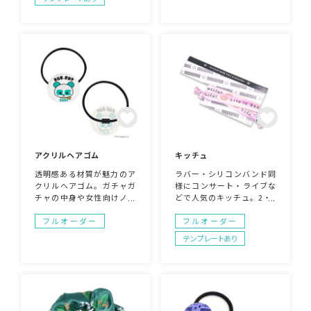
で主流だったラバーバンド
いかも・・！ファーや合皮
の代用としても。アーティ
のお色はお選びいただけま
ストグッズやライブグッ
すので、かっこよくも可愛
ズ、イベントにも幅広く活
くも製作が可能です。お気
用できます。
軽にイメージとあわせてご
相談ください！
アクリルヘアゴム
キッチュ
透明感ある材質が魅力のア
ラバー・シリコンバンド同
クリルヘアゴム。ガチャガ
様にコンサート・ライブな
チャの中身や女性向けノベ
どで人気のキッチュ。2・3
ルティに人気です。
本を柄違いでセットして販
売しても。フルカラープリ
フルオーダー
フルオーダー
ント可能です。台紙はオリ
テンプレートあり
ジナル柄で手配できます。
キッチュのサイズはヘアゴ
ムサイズのものとブレスレ
ットサイズどちらも取り扱
いしております。オリジナ
ルヘアゴムをお探しの方は