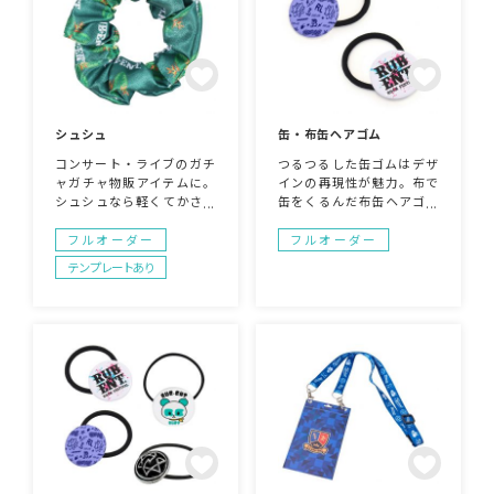
こちらでご紹介しておりま
す。
シュシュ
缶・布缶ヘアゴム
コンサート・ライブのガチ
つるつるした缶ゴムはデザ
ャガチャ物販アイテムに。
インの再現性が魅力。布で
シュシュなら軽くてかさば
缶をくるんだ布缶ヘアゴム
らずブレスレット代わりに
は生地のあたたかみが魅
もなります。ロゴやキャラ
力。女性向けノベルティ・
フルオーダー
フルオーダー
クターの総柄がおすすめ。
物販のほかガチャガチャの
テンプレートあり
中身におすすめです。