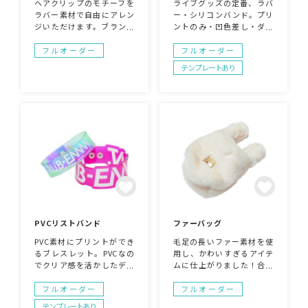
ヘアクリップのモチーフを
ライブグッズの定番、ラバ
ラバー素材で自由にアレン
ー・シリコンバンド。プリ
ジいただけます。ブランド
ントのみ・凹色差し・ダイ
ロゴを入れたりキャラクタ
カット・マーブル模様・裏
ーなどの形に自由にカスタ
印刷・ラメ入り・虫除けの
フルオーダー
フルオーダー
マイズが可能です。ヘアア
香りつき等さまざまな表現
テンプレートあり
クセサリー以外にもネック
の対応が可能。ライブグッ
ストラップやバッグなどに
ズやノベルティにて多数納
アクセサリーとしてもご活
入実績あり。
用いただけます。
PVCリストバンド
ファーバッグ
PVC素材にプリントができ
毛足の長いファー素材を使
るブレスレット。PVCなの
用し、かわいすぎるアイテ
でクリア感を活かしたデザ
ムに仕上がりました！合皮
インも可能。スナップボタ
のエンボス加工タグがポイ
ンでの着脱ができるのでカ
ントです。持ち手にチャー
フルオーダー
フルオーダー
ジュアルに使えます。今ま
ムをつけたりしてもかわい
テンプレートあり