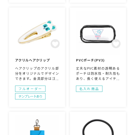
アーティストグッズやイベ
ント用に最適なアイテムで
す。ラバーバンドとはまた
違った雰囲気を味わえま
す。
アクリルヘアクリップ
PVCポーチ(PV3)
ヘアクリップのアクリル部
丈夫なPVC素材の透明ある
分をオリジナルでデザイン
ポーチは防水性・耐久性も
できます。金具部分はゴー
あり、長く使えるアイテム
ルドのような色合いで高級
です！ジッパー開閉でしっ
感もあり、ヘアアクセサリ
かり収納でき、コンパクト
フルオーダー
名入れ商品
ー以外にもネックストラッ
サイズなので持ち運びにも
テンプレートあり
プやバッグなどにアクセサ
最適です。ペンケースやコ
リーとしてもご活用いただ
スメバッグとして、多目的
けます。キャラクターのデ
にお使いいただけます。
ザインを入れたり、ブラン
ドロゴを入れることでアク
セントとしてアピールでき
るアイテムです。