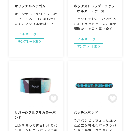
オリジナルヘアゴム
ネックストラップ・チケッ
トホルダー・ケース
オリジナル・別注・フルオ
ーダーのヘアゴム製作承り
チケットやお札、小銭が入
ます。アクリル素材のパー
れるチケットケース。両面
ツにゴムを通してご使用い
印刷なので表と裏で全く違
ただけます。キャラクタ
う柄のデザインにしてもあ
フルオーダー
ー、ロゴ等ダイカットの形
り！ネックストラップをつ
フルオーダー
テンプレートあり
状も製作可能です。全面ゴ
けてチケットホルダー仕様
テンプレートあり
ムのキッチュタイプはこち
にしても。ストラップはご
らでご紹介しております。
希望の仕様のものをつける
ことが可能です。またネッ
クストラップのみの販売も
可能です。
リバーシブルフルカラーバ
パッチンバンド
ンド
ラババンとはちょっと違っ
ゴムを使った両面印刷のバ
た加工が可能なパッチンバ
ンド。シリコンバンドが主
ンド！手首に当てるとくる