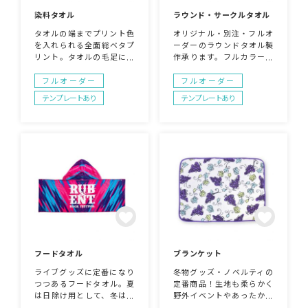
染料タオル
ラウンド・サークルタオル
タオルの端までプリント色
オリジナル・別注・フルオ
を入れられる全面総ベタプ
ーダーのラウンドタオル製
リント。タオルの毛足に染
作承ります。フルカラー印
料インクをしみこませてプ
刷対応可能、ビーチやイン
リントをするので、柔らか
テリア・アウトドアでもラ
フルオーダー
フルオーダー
い仕上がり！ハンドタオル
グとして使用出来る商品で
テンプレートあり
テンプレートあり
～バスタオルまでの5サイ
す。SNS映えするグッズと
ズ展開。
しても人気！ノベルティや
キャンペーン賞品としても
注目の的。
フードタオル
ブランケット
ライブグッズに定番になり
冬物グッズ・ノベルティの
つつあるフードタオル。夏
定番商品！生地も柔らかく
は日除け用として、冬は防
野外イベントやあったかル
寒用としても使用出来るグ
ームグッズの一つとしてお