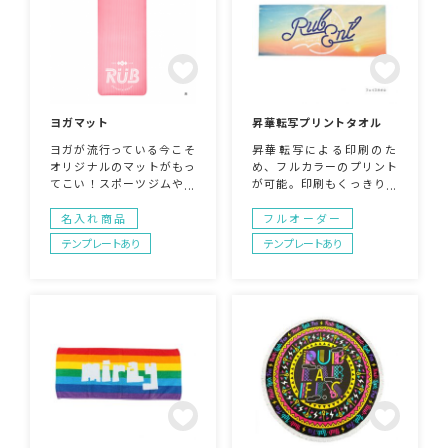
ヨガマット
昇華転写プリントタオル
ヨガが流行っている今こそ
昇華転写による印刷のた
オリジナルのマットがもっ
め、フルカラーのプリント
てこい！スポーツジムやヨ
が可能。印刷もくっきりと
ガスタジオのオリジナルヨ
出るため、アニメやグラフ
ガマットはいかがでしょう
ィックを用いたデザインの
名入れ商品
フルオーダー
か？全面に柄を印刷するも
案件の引き合いが多いで
テンプレートあり
テンプレートあり
よし、ワンポイントでジム
す。優れた吸水性のためヨ
のロゴをプリントしてもと
ガやエクササイズ用として
ってもおしゃれです！
もお使いいただけます。