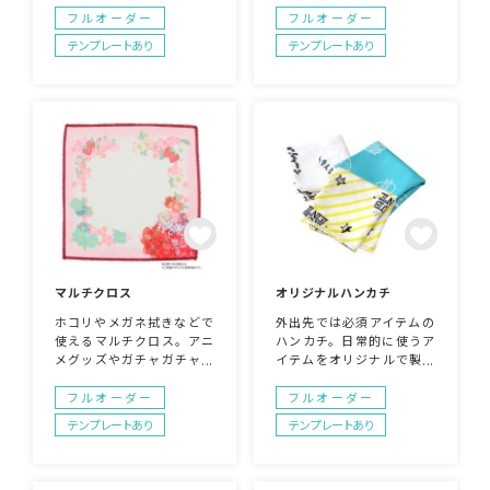
ッズで、便利な1点です。
すすめです。サイズ・形指
フルオーダー
フルオーダー
本体サイズはスポーツタオ
定可能・また両面プリント
テンプレートあり
テンプレートあり
ル、バスタオルから選べま
も可能です。フルカラープ
す。
リントだからデザインの表
現・幅が広がります。
マルチクロス
オリジナルハンカチ
ホコリやメガネ拭きなどで
外出先では必須アイテムの
使えるマルチクロス。アニ
ハンカチ。日常的に使うア
メグッズやガチャガチャの
イテムをオリジナルで製作
グッズとして人気が高いで
できます。フルカラー対応
す。メガネ拭き・ディスプ
なのでお好きなデザインで
フルオーダー
フルオーダー
レイ拭きとしてとても役立
自由に製作可能。販促グッ
テンプレートあり
テンプレートあり
つ商品です。
ズやイベントグッズとして
も人気商品です。社名や企
業キャラクターをプリント
して広告としても大活躍の