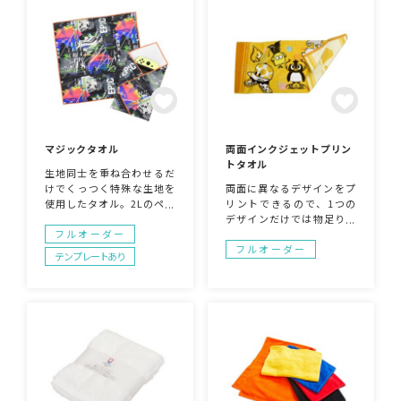
アイテムになります！
マジックタオル
両面インクジェットプリン
トタオル
生地同士を重ね合わせるだ
けでくっつく特殊な生地を
両面に異なるデザインをプ
使用したタオル。2Lのペッ
リントできるので、1つの
トボトル2本（約4㎏）を支
デザインだけでは物足りな
える程の摩擦力を備えてお
い方におすすめです。イン
フルオーダー
り、ワインボトル、ノート
クジェットプリントのため
フルオーダー
テンプレートあり
パソコン、雑貨などを守る
色味の指定、細かな柄まで
事が出来ます。​また、生地
幅広く対応できます。屋外
は柔らかく、包みたいもの
フェスなどの盛り上がりグ
にフィットし、スーツケー
ッズとしておすすめです！
スやバッグに細かく荷物を
まとめる事が出来ます。 ​フ
ルカラー印刷対応でサイズ
も自由に変更できオリジナ
ル性の高い商品です。ノベ
ルティなどに最適なアイテ