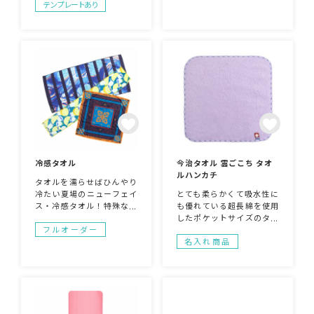
テンプレートあり
ん。多色を使用するアニメ
名な今治で製作いたしま
系やグラフィックデザイン
す。今治タオルは高級ノベ
がオススメです。
ルティ・販促品として大人
気。糸でデザインを表現す
るため、細かすぎる柄は不
向きですがシンプルな柄で
あれば迫力が出ておすすめ
です。
冷感タオル
今治タオル 雲ごこち タオ
ルハンカチ
タオルを濡らせばひんやり
冷たい夏場のニューフェイ
とても柔らかくて吸水性に
ス・冷感タオル！特殊な冷
も優れている超長綿を使用
感糸を使用しているため、
したポケットサイズのタオ
水でタオルを濡らし、振る
ルハンカチ。ハンカチのフ
フルオーダー
と気化熱により冷たく感じ
チはレースのようなパイピ
名入れ商品
る事が出来ます。屋外イベ
ングで可愛らしさも。ノベ
ントやフェスなど暑い日に
ルティとしても喜ばれるア
は重宝する暑さ対策グッズ
イテム。ワンポイント刺繍
です。
をして記念のプレゼントに
いかがでしょうか。