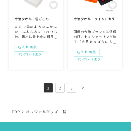
ムです。
今治タオル 雲ごこち
今治タオル ウインドカラ
ー
まるで雲のようなふかふ
か、ふわふわのさわり心
国産の今治ブランドは信頼
地。素材は最上級の超長綿
の証。セミシャーリング加
を使用。毛足も5ミリと長
工（毛足をまばらにカッ
めでなにより柔らかい肌触
ト）だからこその吸水力。
名入れ商品
りが好きな方におすすめで
名入れはシンプルな刺繍が
名入れ商品
テンプレートあり
す。今治ロゴつき。オリジ
タオルをより引き立たせま
テンプレートあり
ナルギフトボックスなどの
す。ゴルフコンペなどスポ
仕様も対応可能です。3サ
ーツイベントの景品にして
イズ展開（ハンド、フェイ
も。
ス、バス）。
＞
1
2
3
TOP
オリジナルグッズ一覧