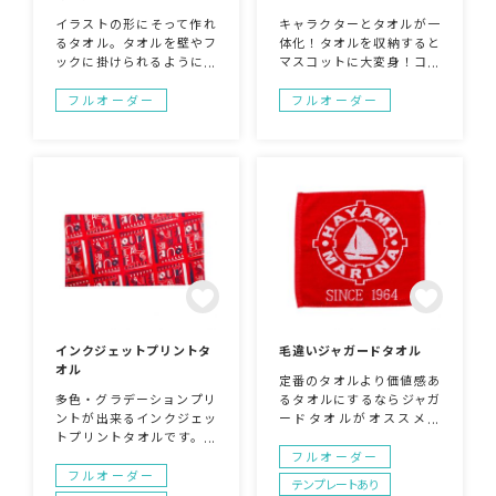
イラストの形にそって作れ
キャラクターとタオルが一
るタオル。タオルを壁やフ
体化！タオルを収納すると
ックに掛けられるようにフ
マスコットに大変身！コン
チと同色のヒモ付き！キャ
パクトなサイズで持ち運べ
ラクターアイテムとしても
ます！気持ちいい手触りで
フルオーダー
フルオーダー
とてもいいアイテムです。
水分を優しくスッと吸収。
屋外イベントなどで腰から
さらに壁やフック にもかけ
下げて使っていただくこと
られるので、インテリアに
も！
も◎洗面所がパッと明る
く！お子様向けのノベルテ
ィにもおすすめです。
インクジェットプリントタ
毛違いジャガードタオル
オル
定番のタオルより価値感あ
多色・グラデーションプリ
るタオルにするならジャガ
ントが出来るインクジェッ
ードタオルがオススメで
トプリントタオルです。製
す。弊社指定の2色の糸色
版を用いる染料・顔料印刷
からお選び頂き、デザイン
フルオーダー
とは異なり、製版を使用し
を表現します。国内での生
フルオーダー
テンプレートあり
ないので版代が掛かりませ
産の場合、国産タオルで有