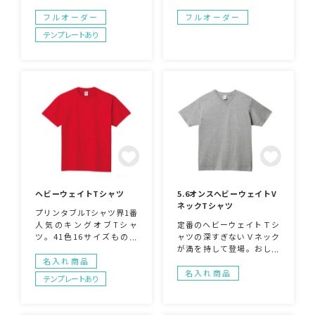
ンです。水鳥の羽毛を使用
フルカラー印刷でデザイン
していないので環境にも優
にこだわったウェアをご希
フルオーダー
フルオーダー
しく、保温性・透湿性もご
望ならこちらのアイテムは
テンプレートあり
ざいます。全面フルカラー
おすすめです。チームウェ
でプリントできるのでデザ
アやアーティストグッズと
インも自由自在！アパレル
して人気がありますよ！
ショップのオリジナルウェ
アや、アーティストグッ
ズ、スタッフウェアとして
も幅広くご活用いただけま
す。
ヘビーウェイトTシャツ
5.6オンスヘビーウェイトV
ネックTシャツ
プリンタブルTシャツ界1番
人気のキングオブTシャ
定番のヘビーウェイトＴシ
ツ。41色16サイズもの展
ャツの深すぎないＶネック
開！程よい厚さの生地は丈
が満を持して登場。おしゃ
夫です。キッズ、レディー
れに来こなせるVネックは
名入れ商品
ス、メンズのサイズ対応。
ワンポイントを入れるとと
名入れ商品
テンプレートあり
てもおしゃれ。カラーも6
色展開なので同じ柄で色違
いのTシャツを作るのもgo