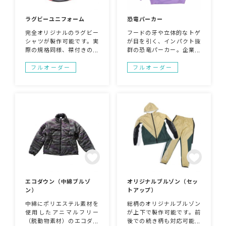
ラグビーユニフォーム
恐竜パーカー
完全オリジナルのラグビー
フードの牙や立体的なトゲ
シャツが製作可能です。実
が目を引く、インパクト抜
際の規格同様、襟付きのデ
群の恐竜パーカー。企業の
ザインで機能性抜群のドラ
販促グッズやキャンペー
イ生地仕様です。応援用の
ン、イベント用アイテムと
フルオーダー
フルオーダー
ウェアや所属チームのウェ
して活躍します！しっかり
アとしてもオリジナル性の
とした生地感で着心地も良
高いものが製作できます！
く、実用性も◎。お客様の
お好みのデザインやキャラ
クターを元にしたオリジナ
ルデザインで製作できま
す。ブランドの世界観を形
にできる特別な一着です！
エコダウン（中綿ブルゾ
オリジナルブルゾン（セッ
ン）
トアップ）
中綿にポリエステル素材を
総柄のオリジナルブルゾン
使用したアニマルフリー
が上下で製作可能です。前
（脱動物素材）のエコダウ
後での続き柄も対応可能。