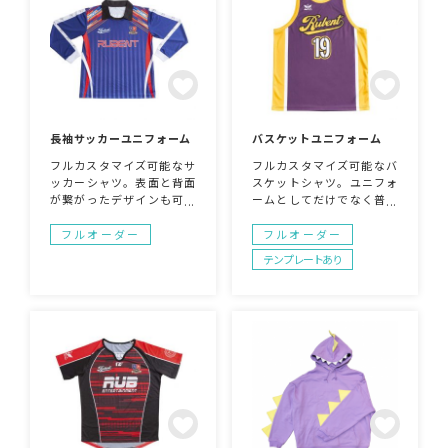
長袖サッカーユニフォーム
バスケットユニフォーム
フルカスタマイズ可能なサ
フルカスタマイズ可能なバ
ッカーシャツ。表面と背面
スケットシャツ。ユニフォ
が繋がったデザインも可能
ームとしてだけでなく普段
で、襟の色から袖まで自由
のファッションアイテムと
に製作可能です。チームの
してもご利用いただけるア
フルオーダー
フルオーダー
オリジナルユニフォームを
イテムです。色も自由に決
テンプレートあり
お考えの方にぴったりで
められるのでデザインやア
す。圧倒的な通気性で着や
イデアでかっこいいユニフ
すさも抜群！
ォームが出来上がります！