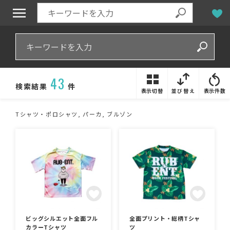
43
検索結果
件
表示切替
並び替え
表示件数
Tシャツ・ポロシャツ, パーカ, ブルゾン
ビッグシルエット全面フル
全面プリント・総柄Tシャ
カラーTシャツ
ツ