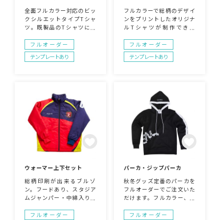
全面フルカラー対応のビッ
フルカラーで総柄のデザイ
クシルエットタイプTシャ
ンをプリントしたオリジナ
ツ。既製品のTシャツにプ
ルTシャツが制作できま
リントするのとは異なり、
す。既製品のTシャツにプ
プリント範囲にこだわらず
リントするのとは異なり、
フルオーダー
フルオーダー
大胆にデザインを表現可
プリント範囲にこだわらず
テンプレートあり
テンプレートあり
能。キャラクターを大きく
大胆にデザインを表現可
プリントするデザインや、
能。100枚からフルオーダ
通常のプリント方法ではプ
ーOK。キャラクターを大
リントしにくい場所もデザ
きくプリントするデザイン
インできるため、こだわり
や、総柄・グラデーショ
の一枚が作成できます。素
ン・マーブル調のデザイン
材はポリエステル100％を
がおすすめ。生地もメッシ
使用しているため、さらっ
ュタイプ・コットンのよう
とした着心地と、メッシュ
な触り心地のタイプなど選
仕様の通気性の良さは夏の
択可能です。
暑い季節にもぴったりなT
シャツです。
ウォーマー上下セット
パーカ・ジップパーカ
総柄印刷が出来るブルゾ
秋冬グッズ定番のパーカを
ン。フードあり、スタジア
フルオーダーでご注文いた
ムジャンパー・中綿入りな
だけます。フルカラー、総
ど様々な仕様が可能です、
柄などお任せください。ジ
お気軽にお問い合わせ下さ
ャージ素材で生地も柔らか
フルオーダー
フルオーダー