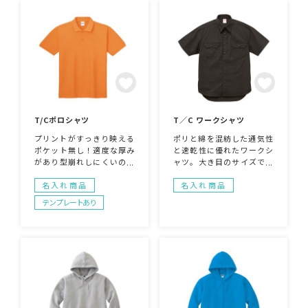
od！
T/Cポロシャツ
T／C ワークシャツ
プリントがすっきり映える
ポリと綿を混紡した通気性
ポケット無し！適度な厚み
と速乾性に優れたワークシ
があり型崩れしにくいので
ャツ。大き目のサイズであ
ヘビーユースされる方にお
れば羽織ってもよし！その
すすめ！
まま着るもよし！両胸につ
名入れ商品
名入れ商品
いたポケットに刺繍を施せ
テンプレートあり
ば高見え間違いなしです。