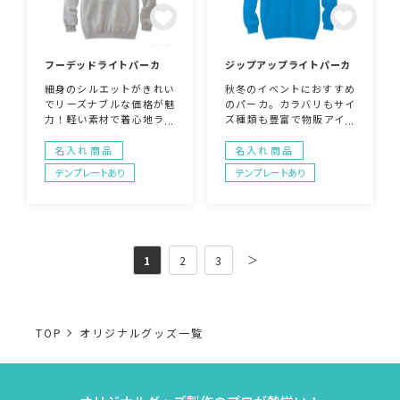
フーデッドライトパーカ
ジップアップライトパーカ
細身のシルエットがきれい
秋冬のイベントにおすすめ
でリーズナブルな価格が魅
のパーカ。カラバリもサイ
力！軽い素材で着心地ライ
ズ種類も豊富で物販アイテ
ト。
ムにぴったり。Tシャツと
のセット買いも期待できま
名入れ商品
名入れ商品
す。
テンプレートあり
テンプレートあり
＞
1
2
3
TOP
オリジナルグッズ一覧