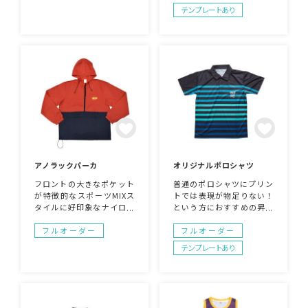
い。部活・スポーツチー
く重ね着もしやすいパーカ
テンプレートあり
ム・ジム等のユニフォーム
です。
にも最適です。上下セット
はもちろん、アウターだ
け、ボトムだけというご注
文も可能です。サンプルと
同型であればデザイン変更
可能、サイズはジュニア～
XLまで取扱いございます。
掲載されているウェア以外
の製作も可能です。お気軽
にご相談ください。10枚か
ら作成可能です。
アノラックパーカ
オリジナルポロシャツ
フロントの大きなポケット
普通のポロシャツにプリン
が特徴的なスポーツMIXス
トでは表現が物足りない！
タイルに好印象なナイロン
という方におすすめの昇華
パーカ。アウトドアで大活
転写ポロシャツ。フルカラ
躍のウェアです。生地カラ
ーでの表現が可能なため、
フルオーダー
フルオーダー
ーから加工までオリジナル
グラデーションや襟の切り
テンプレートあり
で対応可能。イベント物販
返しに至るまでオリジナル
商品やショップオリジナ商
の表現が可能です。
品商品にいかがでしょう
か。