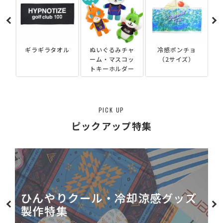
ル
ぬいぐるみチャ
冷感ポンチョ
フロッキーキー
ーム・マスコッ
（2サイズ）
ホルダー
トキーホルダー
PICK UP
ピックアップ特集
サウナグッズ