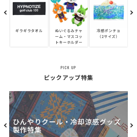
ル
ぬいぐるみチャ
冷感ポンチョ
フロッキーキー
ーム・マスコッ
（2サイズ）
ホルダー
トキーホルダー
PICK UP
ピックアップ特集
サウナグッズ